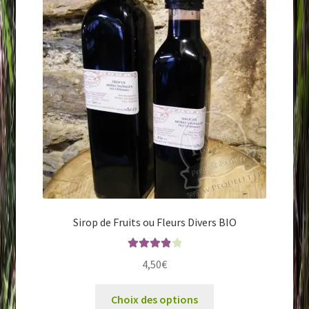
options
peuvent
être
choisies
sur
la
page
du
produit
Sirop de Fruits ou Fleurs Divers BIO
Note
4.00
4,50
€
sur 5
Ce
Choix des options