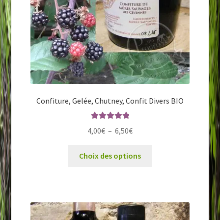
Confiture, Gelée, Chutney, Confit Divers BIO
Note
5.00
sur
Plage
4,00
€
–
6,50
€
5
de
Ce
prix :
Choix des options
produit
4,00€
a
à
plusieurs
6,50€
variations.
Les