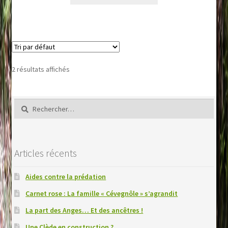
produit
a
plusieurs
variations.
Les
options
2 résultats affichés
peuvent
être
choisies
Rechercher :
sur
la
page
Articles récents
du
produit
Aides contre la prédation
Carnet rose : La famille « Cévegnôle » s’agrandit
La part des Anges… Et des ancêtres !
Une Clède en construction ?