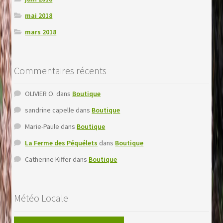
mai 2018
mars 2018
Commentaires récents
OLIVIER O.
dans
Boutique
sandrine capelle
dans
Boutique
Marie-Paule
dans
Boutique
La Ferme des Péquélets
dans
Boutique
Catherine Kiffer
dans
Boutique
Météo Locale