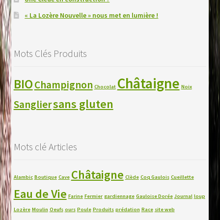
« La Lozère Nouvelle » nous met en lumière !
Mots Clés Produits
Châtaigne
BIO
Champignon
Chocolat
Noix
sans gluten
Sanglier
Mots clé Articles
Châtaigne
Alambic
Boutique
Cave
Clède
Coq Gaulois
Cueillette
Eau de Vie
Farine
Fermier
gardiennage
Gauloise Dorée
Journal
loup
Lozère
Moulin
Oeufs
ours
Poule
Produits
prédation
Race
site web