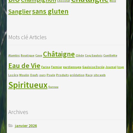
Chocolat
Noix
sans gluten
Sanglier
Mots clé Articles
Châtaigne
Alambic
Boutique
Cave
Clède
Coq Gaulois
Cueillette
Eau de Vie
Farine
Fermier
gardiennage
Gauloise Dorée
Journal
loup
Lozère
Moulin
Oeufs
ours
Poule
Produits
prédation
Race
site web
Spiritueux
Sureau
Archives
janvier 2026