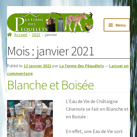
Aller
Aller
à
au
Menu
la
contenu
Accueil
2021
janvier
La Ferme des Péquélets
navigation
Mois :
janvier 2021
Notre Actu !
Les Recettes de Julie
Publié le
12 janvier 2021
par
La Ferme des Péquélets
—
Laisser un
Boutique
commentaire
Blanche et Boisée
Mon compte
Contact
L’Eau de Vie de Châtaigne
Cévenole se fait en Blanche et
en Boisée :
En effet, une Eau de Vie sort