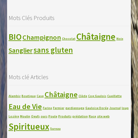
Mots Clés Produits
Châtaigne
BIO
Champignon
Chocolat
Noix
sans gluten
Sanglier
Mots clé Articles
Châtaigne
Alambic
Boutique
Cave
Clède
Coq Gaulois
Cueillette
Eau de Vie
Farine
Fermier
gardiennage
Gauloise Dorée
Journal
loup
Lozère
Moulin
Oeufs
ours
Poule
Produits
prédation
Race
site web
Spiritueux
Sureau