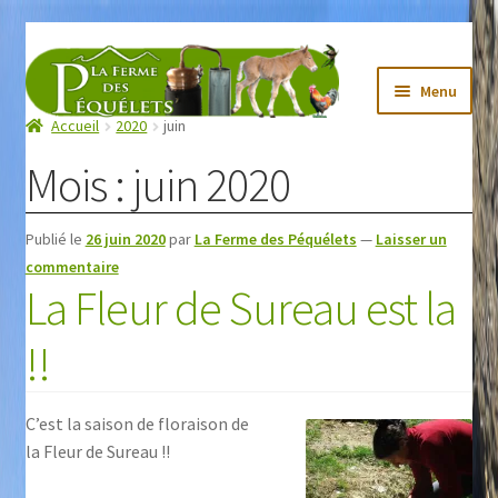
Aller
Aller
à
au
Menu
la
contenu
Accueil
2020
juin
La Ferme des Péquélets
navigation
Mois :
juin 2020
Notre Actu !
Les Recettes de Julie
Publié le
26 juin 2020
par
La Ferme des Péquélets
—
Laisser un
Boutique
commentaire
La Fleur de Sureau est la
Mon compte
!!
Contact
C’est la saison de floraison de
la Fleur de Sureau !!