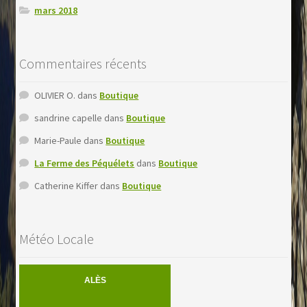
mars 2018
Commentaires récents
OLIVIER O.
dans
Boutique
sandrine capelle
dans
Boutique
Marie-Paule
dans
Boutique
La Ferme des Péquélets
dans
Boutique
Catherine Kiffer
dans
Boutique
Météo Locale