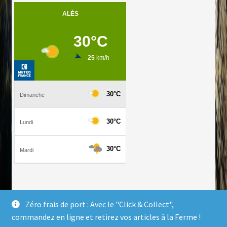
Zéro frais de port : Avec le "Click & Collect",
commandez en ligne et retirez vos articles à la Ferme !