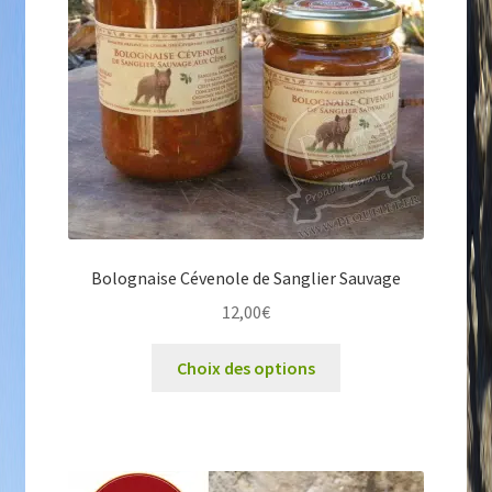
Bolognaise Cévenole de Sanglier Sauvage
12,00
€
Ce
Choix des options
produit
a
plusieurs
variations.