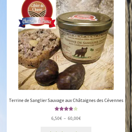
Les
options
peuvent
être
choisies
sur
la
page
du
produit
Terrine de Sanglier Sauvage aux Châtaignes des Cévennes
Note
4.00
Plage
6,50
€
–
60,00
€
sur 5
de
Ce