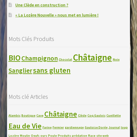
Une Clède en construction ?
« La Lozère Nouvelle » nous met en lumière !
Mots Clés Produits
Châtaigne
BIO
Champignon
Chocolat
Noix
sans gluten
Sanglier
Mots clé Articles
Châtaigne
Alambic
Boutique
Cave
Clède
Coq Gaulois
Cueillette
Eau de Vie
Farine
Fermier
gardiennage
Gauloise Dorée
Journal
loup
Lozère
Moulin
Oeufs
ours
Poule
Produits
prédation
Race
site web