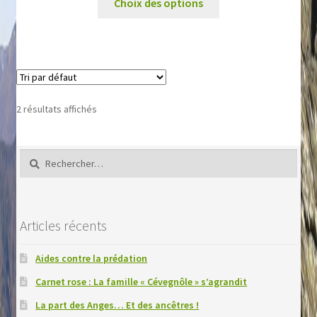
prix :
Choix des options
produit
6,50€
a
à
plusieurs
60,00€
variations.
Les
options
2 résultats affichés
peuvent
être
choisies
Rechercher :
sur
la
page
Articles récents
du
produit
Aides contre la prédation
Carnet rose : La famille « Cévegnôle » s’agrandit
La part des Anges… Et des ancêtres !